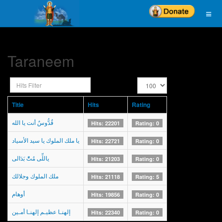
Taraneem
Hits
Display
Filter
#
Title
Hits
Rating
قُدُّوسٌ أنت يا الله
Hits: 22201
Rating: 0
يا ملك الملوك يا سيد الأسياد
Hits: 22721
Rating: 0
ياللِّى مُتّْ بَدَالى
Hits: 21203
Rating: 0
ملك الملوك وجلالك
Hits: 21118
Rating: 5
أوهام
Hits: 19856
Rating: 0
إلهنـا عظيـم إلهنـا أمـين
Hits: 22340
Rating: 0